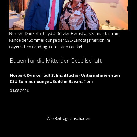
Norbert Dünkel mit Lydia Dotzler-Herbst aus Schnaittach am
Rande der Sommerlounge der CSU-Landtagsfraktion im
Bayerischen Landtag. Foto: Büro Dünkel
Bauen für die Mitte der Gesellschaft
Norbert Dünkel lädt Schnaittacher Unternehmerin zur
CSU-Sommerlounge „Build in Bavaria" ein
04.08.2026
Wie wird das Bauen in Bayern schneller, günstiger und
zukunftsfähiger? Diese Frage stand im Mittelpunkt der
diesjährigen Sommerlounge der CSU-Fraktion im Bayerischen
Landtag unter dem Motto „Build in Bavaria". Rund 550 Gäste aus
Alle Beiträge anschauen
Wirtschaft, Politik und Gesellschaft kamen dabei auf den
Arkaden des Landtags zusammen – darunter auf Einladung von
Landtagsabgeordnetem Norbert Dünkel auch Lydia Dotzler-