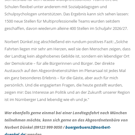
Schulen flexibel unter anderem mit Sozialpädagogen und
Schulpsychologen unterstützen. Das Ergebnis kann sich sehen lassen:
1500 neue Stellen für Multiprofessionelle Teams wurden seitdem
geschaffen, davon wiederum alleine 400 Stellen im Schuljahr 2026/27.
Norbert Dünkel zog abschließend ein rundum positives Fazit: „Solche
Fahrten liegen mir sehr am Herzen, weil sie den Menschen zeigen, dass
der Landtag kein abgehobenes Gebilde ist, sondern ein lebendiger Ort
der Demokratie – für alle Bürgerinnen und Bürger. Der direkte
Austausch auf den Abgeordnetenstühlen im Plenarsaal ist jedes Mal
ein ganz besonderes Erlebnis – für die Gäste, aber auch für mich
persönlich. Und die engagierten Fragen, die heute gestellt wurden,
zeigen mir: Das Interesse an Politik und an der Zukunft unserer Region
ist im Nürnberger Land lebendig wie eh und je."
Wer ebenfalls gerne einmal bei einer Landtagsfahrt nach München
teilnehmen möchte, kann sich gerne an das Abgeordnetenbüro von
Norbert Dünkel (09123 999 0050 /
buergerbuero2@norbert-
duenkel.de
) wenden.