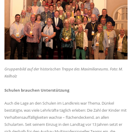
Gruppenbild auf der historischen Treppe des Maximilianeums. Foto: M.
Keilholz
Schulen brauchen Unterstützung
Auch die Lage an den Schulen im Landkreis war Thema. Dünkel
bestätigte, was viele Lehrkräfte täglich erleben: Die Zahl der Kinder mit
Verhaltensauffälligkeiten wachse – flächendeckend, an allen
Schularten. Seit seinem Einzug in den Landtag vor 13 Jahren setzt er
sich deshalb für den Ausbau Multiprofessioneller Teams ein, die