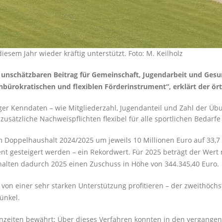
sem Jahr wieder kräftig unterstützt. Foto: M. Keilholz
unschätzbaren Beitrag für Gemeinschaft, Jugendarbeit und Gesun
unbürokratischen und flexiblen Förderinstrument“, erklärt der 
r Kenndaten – wie Mitgliederzahl, Jugendanteil und Zahl der Übung
sätzliche Nachweispflichten flexibel für alle sportlichen Bedarfe
 Doppelhaushalt 2024/2025 um jeweils 10 Millionen Euro auf 33,7 
ent gesteigert werden – ein Rekordwert. Für 2025 beträgt der Wert 
alten dadurch 2025 einen Zuschuss in Höhe von 344.345,40 Euro.
von einer sehr starken Unterstützung profitieren – der zweithöchs
Dünkel.
enzeiten bewährt: Über dieses Verfahren konnten in den vergangen