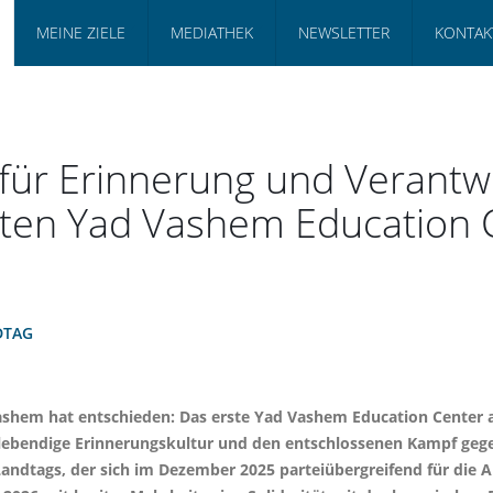
MEINE ZIELE
MEDIATHEK
NEWSLETTER
KONTAK
 für Erinnerung und Verant
sten Yad Vashem Education 
DTAG
shem hat entschieden: Das erste Yad Vashem Education Center au
r lebendige Erinnerungskultur und den entschlossenen Kampf ge
 Landtags, der sich im Dezember 2025 parteiübergreifend für die 