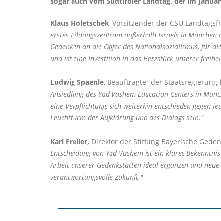
sogar auch vom Südtiroler Landtag, der im Januar
Klaus Holetschek
, Vorsitzender der CSU-Landtagsfra
erstes Bildungszentrum außerhalb Israels in München 
Gedenken an die Opfer des Nationalsozialismus, für di
und ist eine Investition in das Herzstück unserer freihei
Ludwig Spaenle
, Beauftragter der Staatsregierung
Ansiedlung des Yad Vashem Education Centers in Münch
eine Verpflichtung, sich weiterhin entschieden gegen j
Leuchtturm der Aufklärung und des Dialogs sein."
Karl Freller,
Direktor der Stiftung Bayerische Geden
Entscheidung von Yad Vashem ist ein klares Bekenntnis
Arbeit unserer Gedenkstätten ideal ergänzen und neue Im
verantwortungsvolle Zukunft."