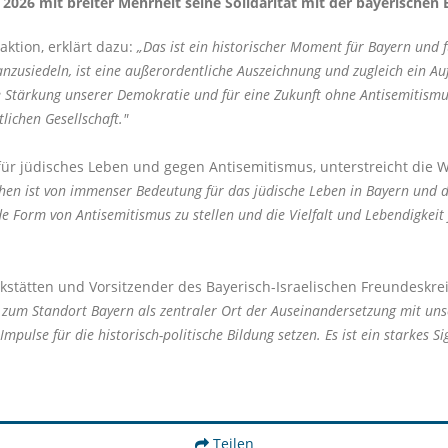
 2026 mit breiter Mehrheit seine Solidarität mit der bayerische
ktion, erklärt dazu:
Das ist ein historischer Moment für Bayern und f
anzusiedeln, ist eine außerordentliche Auszeichnung und zugleich ein 
e Stärkung unserer Demokratie und für eine Zukunft ohne Antisemitism
tlichen Gesellschaft."
 für jüdisches Leben und gegen Antisemitismus, unterstreicht die W
en ist von immenser Bedeutung für das jüdische Leben in Bayern und da
ede Form von Antisemitismus zu stellen und die Vielfalt und Lebendigkei
kstätten und Vorsitzender des Bayerisch-Israelischen Freundeskre
 zum Standort Bayern als zentraler Ort der Auseinandersetzung mit uns
pulse für die historisch-politische Bildung setzen. Es ist ein starkes S
Teilen