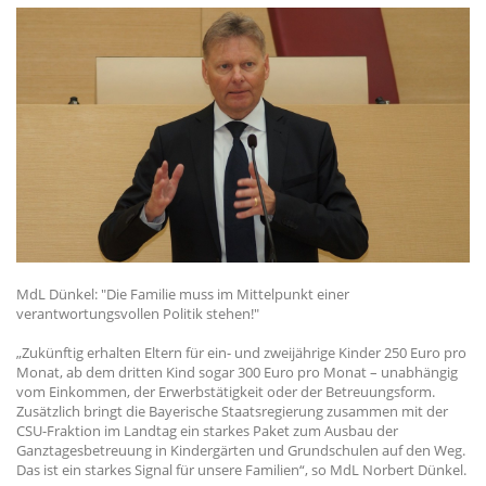
MdL Dünkel: "Die Familie muss im Mittelpunkt einer
verantwortungsvollen Politik stehen!"
Zukünftig erhalten Eltern für ein- und zweijährige Kinder 250 Euro pro
Monat, ab dem dritten Kind sogar 300 Euro pro Monat – unabhängig
vom Einkommen, der Erwerbstätigkeit oder der Betreuungsform.
Zusätzlich bringt die Bayerische Staatsregierung zusammen mit der
CSU-Fraktion im Landtag ein starkes Paket zum Ausbau der
Ganztagesbetreuung in Kindergärten und Grundschulen auf den Weg.
Das ist ein starkes Signal für unsere Familien“, so MdL Norbert Dünkel.