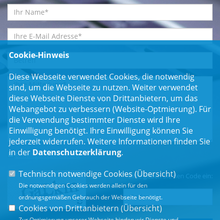
Cookie-Hinweis
Diese Webseite verwendet Cookies, die notwendig
sind, um die Webseite zu nutzen. Weiter verwendet
diese Webseite Dienste von Drittanbietern, um das
Webangebot zu verbessern (Website-Optmierung). Für
die Verwendung bestimmter Dienste wird Ihre
Einwilligung benötigt. Ihre Einwilligung können Sie
jederzeit widerrufen. Weitere Informationen finden Sie
in der
Datenschutzerklärung
.
Einwilligungserklärung
*
Technisch notwendige Cookies (
Übersicht
)
Bitte geben Sie den Code ein:
Die notwendigen Cookies werden allein für den
ordnungsgemäßen Gebrauch der Webseite benötigt.
Cookies von Drittanbietern (
Übersicht
)
Zur Optimierung unserer Webseite binden wir Dienste und