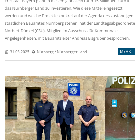
Freistaat Bayern plant in diesem Jahr allein rund 15 Millionen Euro in
das Nürnberger Land zu investieren. Wie diese Mittel eingesetzt
werden und welche Projekte konkret auf der Agenda des zuständigen
staatlichen Bauamtes Nürnberg stehen, hat der Landtagsabgeordnete
Norbert Dünkel (CSU), Mitglied im Ausschuss für Kommunale
Angelegenheiten, mit Bauamtsleiter Andreas Eisgruber besprochen.
MEHR...
31.03.2025
Nürnberg / Nürnberger Land