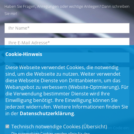
Haben Sie Fragen, Anregungen oder wichtige Anliegen? Dann schreiben
Sie mir!
Cookie-Hinweis
Diese Webseite verwendet Cookies, die notwendig
sind, um die Webseite zu nutzen. Weiter verwendet
diese Webseite Dienste von Drittanbietern, um das
Webangebot zu verbessern (Website-Optmierung). Für
die Verwendung bestimmter Dienste wird Ihre
Einwilligung benötigt. Ihre Einwilligung können Sie
jederzeit widerrufen. Weitere Informationen finden Sie
in der
Datenschutzerklärung
.
Einwilligungserklärung
*
Technisch notwendige Cookies (
Übersicht
)
Bitte geben Sie den Code ein:
Die notwendigen Cookies werden allein für den