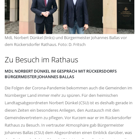
MdL Norbert Dünkel (links) und Bürgermeister Johannes Ballas vor
dem Rückersdorfer Rathaus. Foto: D. Fritsch
Zu Besuch im Rathaus
MDL NORBERT DÜNKEL IM GESPRÄCH MIT RÜCKERSDORFS
BÜRGERMEISTER JOHANNES BALLAS
Die Folgen der Corona-Pandemie bekommen auch die Gemeinden im
Nürnberger Land immer mehr zu spüren. Für den heimischen
Landtagsabgeordneten Norbert Dünkel (CSU) ist es deshalb gerade in
diesen Zeiten ein besonderes Anliegen, den Austausch mit den
Gemeindevertretern zu pflegen. Vor Kurzem war er im Rückersdorfer
Rathaus zu Besuch. In vertrauter Atmosphäre gab Bürgermeister
Johannes Ballas (CSU) dem Abgeordneten einen Einblick darüber, was