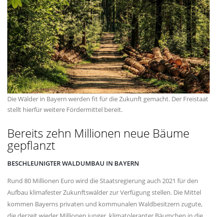
Die Wälder in Bayern werden fit für die Zukunft gemacht. Der Freistaat
stellt hierfür weitere Fördermittel bereit.
Bereits zehn Millionen neue Bäume
gepflanzt
BESCHLEUNIGTER WALDUMBAU IN BAYERN
Rund 80 Millionen Euro wird die Staatsregierung auch 2021 für den
Aufbau klimafester Zukunftswälder zur Verfügung stellen. Die Mittel
kommen Bayerns privaten und kommunalen Waldbesitzern zugute,
die derzeit wieder Millionen junger, klimatoleranter Bäumchen in die