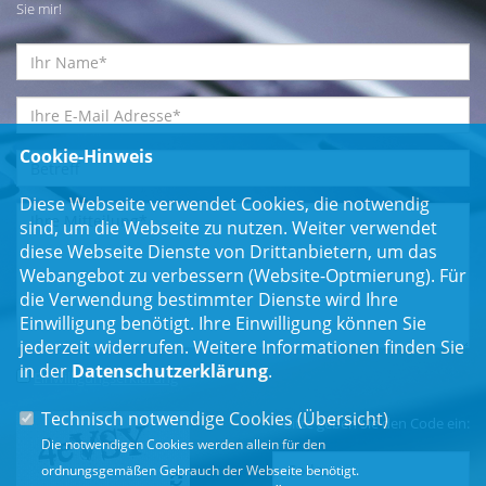
Sie mir!
Cookie-Hinweis
Diese Webseite verwendet Cookies, die notwendig
sind, um die Webseite zu nutzen. Weiter verwendet
diese Webseite Dienste von Drittanbietern, um das
Webangebot zu verbessern (Website-Optmierung). Für
die Verwendung bestimmter Dienste wird Ihre
Einwilligung benötigt. Ihre Einwilligung können Sie
jederzeit widerrufen. Weitere Informationen finden Sie
in der
Datenschutzerklärung
.
Einwilligungserklärung
*
Technisch notwendige Cookies (
Übersicht
)
Bitte geben Sie den Code ein:
Die notwendigen Cookies werden allein für den
ordnungsgemäßen Gebrauch der Webseite benötigt.